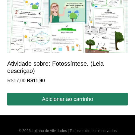
Atividade sobre: Fotossíntese. (Leia
descrição)
O
O
R$
17,00
R$
11,90
preço
preço
original
atual
Adicionar ao carrinho
era:
é:
R$17,00.
R$11,90.
© 2026 Lojinha de Atividades | Todos os direitos reservados