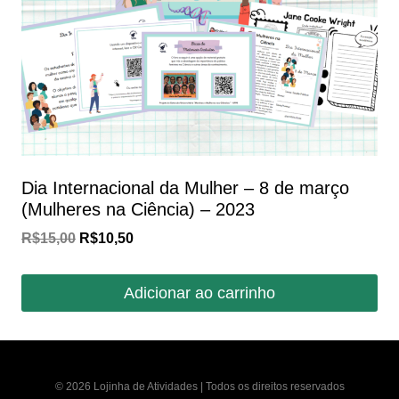
Dia Internacional da Mulher – 8 de março
(Mulheres na Ciência) – 2023
O
O
R$
15,00
R$
10,50
preço
preço
original
atual
Adicionar ao carrinho
era:
é:
R$15,00.
R$10,50.
© 2026 Lojinha de Atividades | Todos os direitos reservados