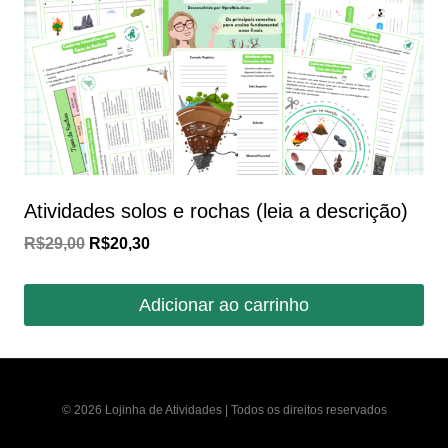
Atividades solos e rochas (leia a descrição)
O
O
R$
29,00
R$
20,30
preço
preço
original
atual
Adicionar ao carrinho
era:
é:
R$29,00.
R$20,30.
© 2026 Lojinha de Atividades | Todos os direitos reservados