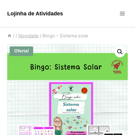
Pular
para
Lojinha de Atividades
o
Conteúdo
/
/
Novidade
/
Bingo – Sistema solar
Oferta!