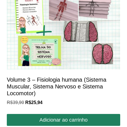
Volume 3 – Fisiologia humana (Sistema
Muscular, Sistema Nervoso e Sistema
Locomotor)
O
O
R$
39,90
R$
25,94
preço
preço
original
atual
Adicionar ao carrinho
era:
é: