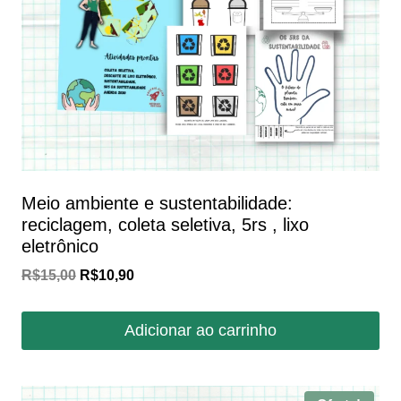
Meio ambiente e sustentabilidade:
reciclagem, coleta seletiva, 5rs , lixo
eletrônico
O
O
R$
15,00
R$
10,90
preço
preço
original
atual
Adicionar ao carrinho
era:
é:
R$15,00.
R$10,90.