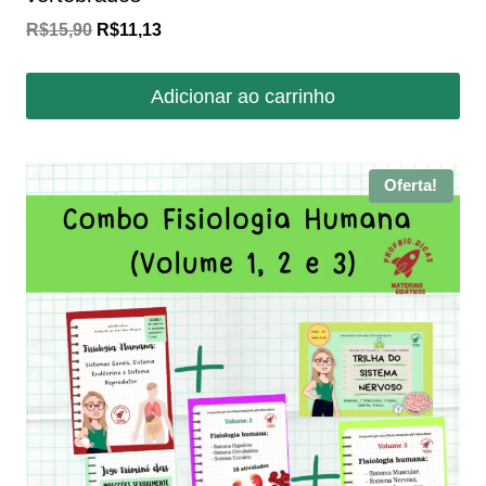
O
O
R$
15,90
R$
11,13
preço
preço
original
atual
Adicionar ao carrinho
era:
é:
R$15,90.
R$11,13.
Oferta!