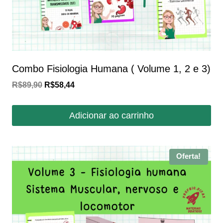
Combo Fisiologia Humana ( Volume 1, 2 e 3)
O
O
R$
89,90
R$
58,44
preço
preço
original
atual
Adicionar ao carrinho
era:
é:
R$89,90.
R$58,44.
Oferta!