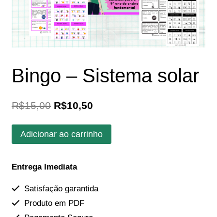
Bingo – Sistema solar
O
O
R$
15,00
R$
10,50
preço
preço
Bingo
Adicionar ao carrinho
original
atual
-
era:
é:
Sistema
Entrega Imediata
solar
R$15,00.
R$10,50.
quantidade
Satisfação garantida
Produto em PDF