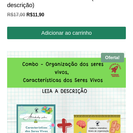
descrição)
O
O
R$
17,00
R$
11,90
preço
preço
original
atual
Adicionar ao carrinho
era:
é:
R$17,00.
R$11,90.
Oferta!