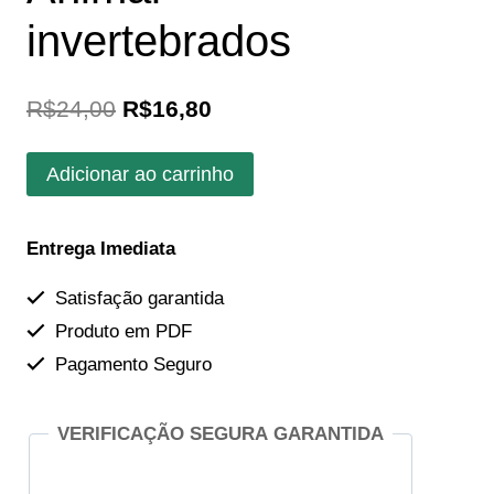
invertebrados
O
O
R$
24,00
R$
16,80
preço
preço
Combo:
Adicionar ao carrinho
original
atual
Bingo
era:
é:
sobre:
Entrega Imediata
Reino
R$24,00.
R$16,80.
Animalia
Satisfação garantida
-
Produto em PDF
Vertebrados
Pagamento Seguro
+
Bingo
sobre:
VERIFICAÇÃO SEGURA GARANTIDA
Diversidade
Animal