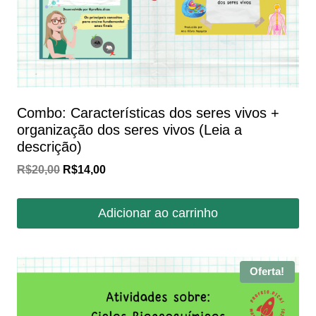
Combo: Características dos seres vivos +
organização dos seres vivos (Leia a
descrição)
O
O
R$
20,00
R$
14,00
preço
preço
original
atual
Adicionar ao carrinho
era:
é:
R$20,00.
R$14,00.
Oferta!