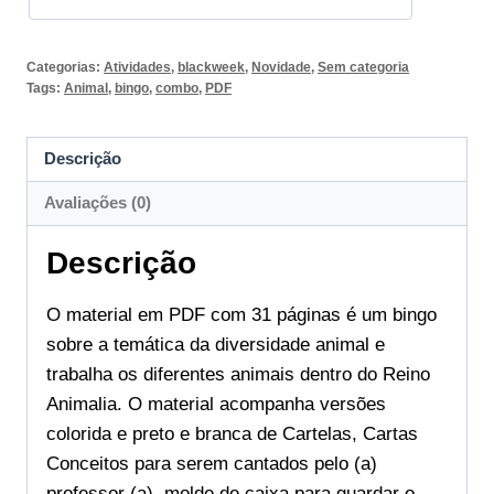
-
invertebrados
Categorias:
Atividades
,
blackweek
,
Novidade
,
Sem categoria
quantidade
Tags:
Animal
,
bingo
,
combo
,
PDF
Descrição
Avaliações (0)
Descrição
O material em PDF com 31 páginas é um bingo
sobre a temática da diversidade animal e
trabalha os diferentes animais dentro do Reino
Animalia. O material acompanha versões
colorida e preto e branca de Cartelas, Cartas
Conceitos para serem cantados pelo (a)
professor (a), molde de caixa para guardar o