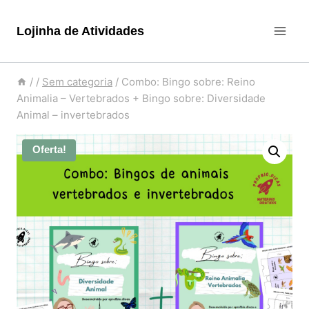
Pular
para
Lojinha de Atividades
o
Conteúdo
/
/
Sem categoria
/
Combo: Bingo sobre: Reino
Animalia – Vertebrados + Bingo sobre: Diversidade
Animal – invertebrados
Oferta!