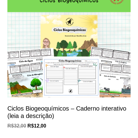
Ciclos Biogeoquímicos – Caderno interativo
(leia a descrição)
O
O
R$
32,00
R$
12,00
preço
preço