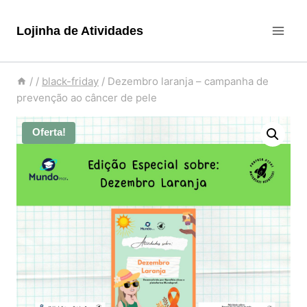
Pular
para
Lojinha de Atividades
o
Conteúdo
/
/
black-friday
/
Dezembro laranja – campanha de
prevenção ao câncer de pele
Oferta!