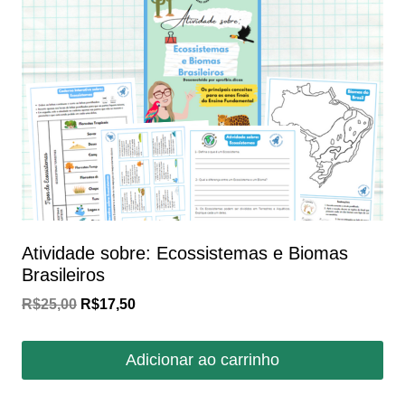
Atividade sobre: Ecossistemas e Biomas
Brasileiros
O
O
R$
25,00
R$
17,50
preço
preço
original
atual
Adicionar ao carrinho
era:
é:
R$25,00.
R$17,50.