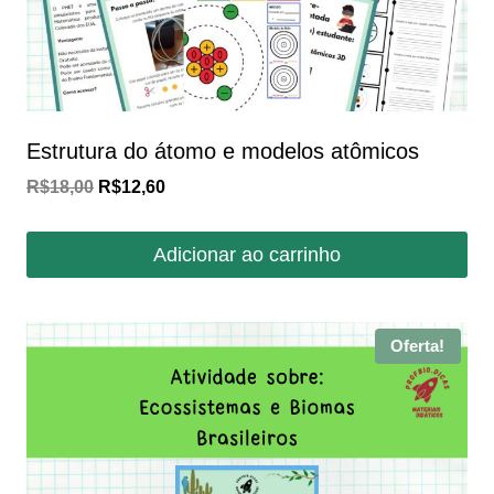
Estrutura do átomo e modelos atômicos
O
O
R$
18,00
R$
12,60
preço
preço
original
atual
Adicionar ao carrinho
era:
é:
R$18,00.
R$12,60.
Oferta!