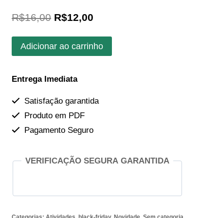
O
O
R$
16,00
R$
12,00
preço
preço
Dezembro
Adicionar ao carrinho
original
atual
laranja
era:
é:
-
Entrega Imediata
campanha
R$16,00.
R$12,00.
de
Satisfação garantida
prevenção
Produto em PDF
ao
Pagamento Seguro
câncer
de
pele
VERIFICAÇÃO SEGURA GARANTIDA
quantidade
Categorias:
Atividades
,
black-friday
,
Novidade
,
Sem categoria