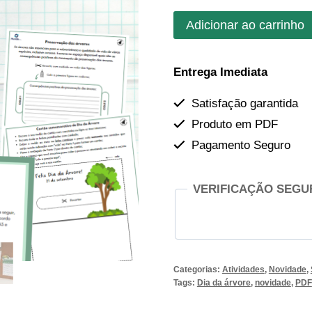
preço
pre
Atividade
Adicionar ao carrinho
original
atu
temática
era:
é:
do
Entrega Imediata
Dia
R$16,90.
R$1
da
Satisfação garantida
Árvore
Produto em PDF
-
Pagamento Seguro
Especial
21 de setembro
quantidade
VERIFICAÇÃO SEGU
Categorias:
Atividades
,
Novidade
,
Tags:
Dia da árvore
,
novidade
,
PDF