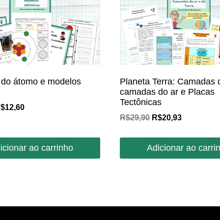
a do átomo e modelos
Planeta Terra: Camadas d
camadas do ar e Placas
Tectônicas
O
$
12,60
O
O
R$
29,90
R$
20,93
reço
preço
preço
preço
riginal
atual
original
atual
ra:
é:
icionar ao carrinho
Adicionar ao carri
era:
é:
$18,00.
R$12,60.
R$29,90.
R$20,93.