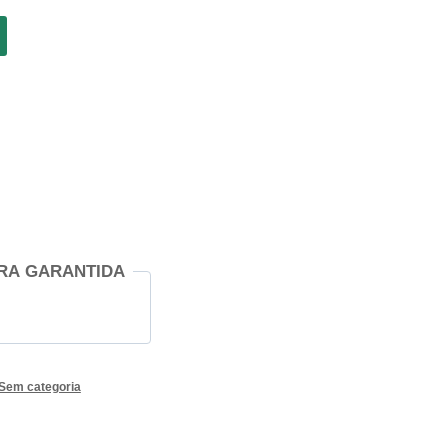
ço
al
1,83.
RA GARANTIDA
Sem categoria