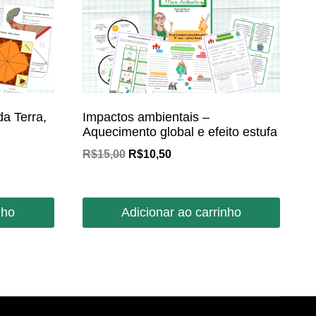
a Terra,
Impactos ambientais –
Aquecimento global e efeito estufa
O
O
R$
15,00
R$
10,50
preço
preço
original
atual
era:
é:
nho
Adicionar ao carrinho
R$15,00.
R$10,50.