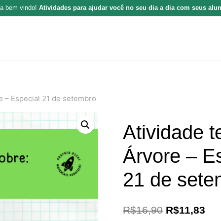
ja bem vindo!
Atividades para ajudar você no seu dia a dia com seus alu
re – Especial 21 de setembro
Atividade t
Árvore – E
21 de sete
O
O
R$
16,90
R$
11,83