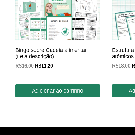
Bingo sobre Cadeia alimentar
Estrutur
(Leia descrição)
atômicos
O
O
O
R$
16,00
R$
11,20
R$
18,00
R
preço
preço
p
original
atual
o
era:
é:
e
Adicionar ao carrinho
Ad
R$16,00.
R$11,20.
R