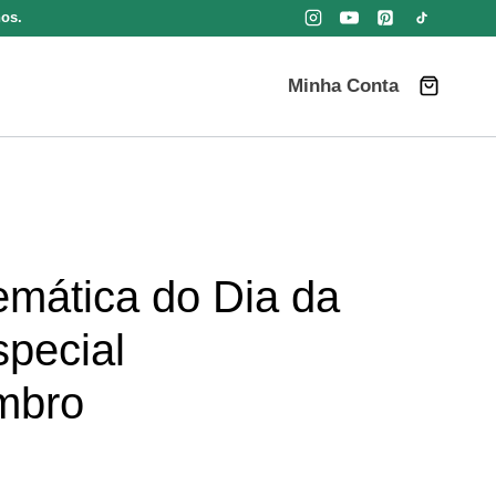
nos.
Minha Conta
emática do Dia da
special
mbro