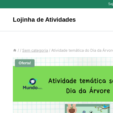
Pular
Se
para
o
Lojinha de Atividades
Conteúdo
/
/
Sem categoria
/
Atividade temática do Dia da Árvo
Oferta!