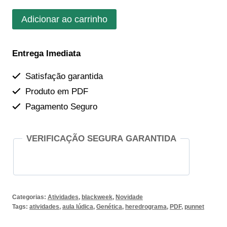
preço
preço
Genética
Adicionar ao carrinho
original
atual
quadro
era:
é:
de
Entrega Imediata
Punnett
R$15,00.
R$10,50.
e
Satisfação garantida
Heredograma.
Produto em PDF
(Leia
Pagamento Seguro
descrição)
quantidade
VERIFICAÇÃO SEGURA GARANTIDA
Categorias:
Atividades
,
blackweek
,
Novidade
Tags:
atividades
,
aula lúdica
,
Genética
,
heredrograma
,
PDF
,
punnet