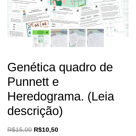
Genética quadro de
Punnett e
Heredograma. (Leia
descrição)
O
O
R$
15,00
R$
10,50