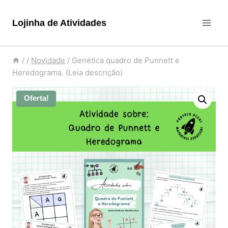
Pular
para
Lojinha de Atividades
o
Conteúdo
/
/
Novidade
/
Genética quadro de Punnett e
Heredograma. (Leia descrição)
Oferta!