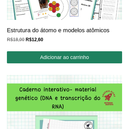
Estrutura do átomo e modelos atômicos
O
O
R$
18,00
R$
12,60
preço
preço
original
atual
Adicionar ao carrinho
era:
é:
R$18,00.
R$12,60.