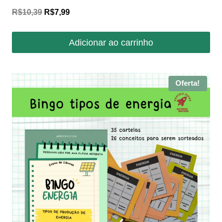
O
O
R$
10,39
R$
7,99
preço
preço
original
atual
Adicionar ao carrinho
era:
é:
R$10,39.
R$7,99.
Oferta!