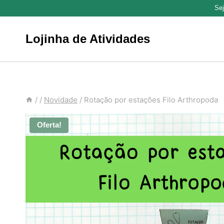
Pular
Se
para
o
Lojinha de Atividades
Conteúdo
/
/
Novidade
/
Rotação por estações Filo Arthropoda
Oferta!