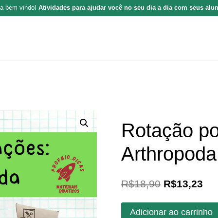
ja bem vindo!
Atividades para ajudar você no seu dia a dia com seus alu
Rotação po
Arthropoda
O
O
R$
18,90
R$
13,23
preço
pr
Rotação
Adicionar ao carrinho
original
atu