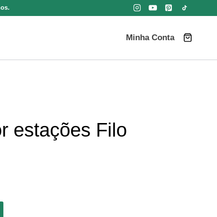
nos.
Minha Conta
r estações Filo
eço
al