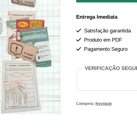
por
era:
é:
estações
Entrega Imediata
Filo
R$18,90.
R$
Arthropoda
Satisfação garantida
quantidade
Produto em PDF
Pagamento Seguro
VERIFICAÇÃO SEGU
Categoria:
Novidade